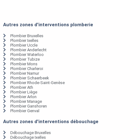
Autres zones d'interventions plomberie
Plombier Bruxelles
Plombier Ixelles
Plombier Uccle
Plombier Anderlecht
Plombier Waterloo
Plombier Tubize
Plombier Mons
Plombier Charleroi
Plombier Namur
Plombier Schaerbeek
Plombier Rhode-Saint-Genèse
Plombier Ath
Plombier Liège
Plombier Arlon
Plombier Manage
Plombier Ganshoren
Plombier Genval
Autres zones d'interventions débouchage
Débouchage Bruxelles
Débouchage Ixelles