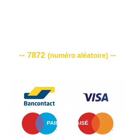
VOTRE CODE DE REMISE -10%
-- 7872
--
(
numéro aléatoire
)
PAIEMENT AISÉ