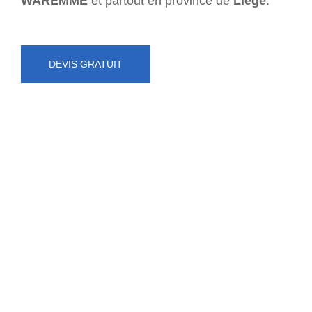
WAREMME
et partout en province de
Liège
.
DEVIS GRATUIT
NUMÉRO D'URGENCE
0472 71 86 34