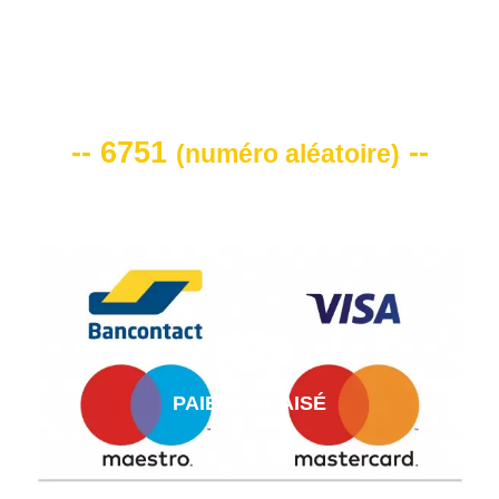
VOTRE CODE DE REMISE -10%
-- 6751
--
(
numéro aléatoire
)
PAIEMENT AISÉ