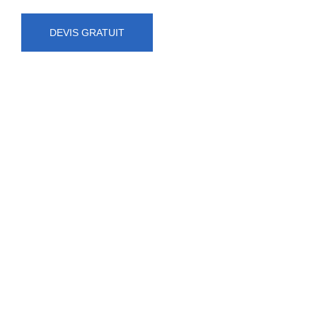
DEVIS GRATUIT
NUMÉRO D'URGENCE
0472 71 86 34