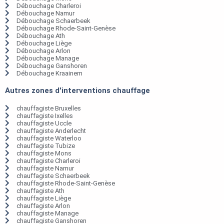
Débouchage Charleroi
Débouchage Namur
Débouchage Schaerbeek
Débouchage Rhode-Saint-Genèse
Débouchage Ath
Débouchage Liège
Débouchage Arlon
Débouchage Manage
Débouchage Ganshoren
Débouchage Kraainem
Autres zones d'interventions chauffage
chauffagiste Bruxelles
chauffagiste Ixelles
chauffagiste Uccle
chauffagiste Anderlecht
chauffagiste Waterloo
chauffagiste Tubize
chauffagiste Mons
chauffagiste Charleroi
chauffagiste Namur
chauffagiste Schaerbeek
chauffagiste Rhode-Saint-Genèse
chauffagiste Ath
chauffagiste Liège
chauffagiste Arlon
chauffagiste Manage
chauffagiste Ganshoren