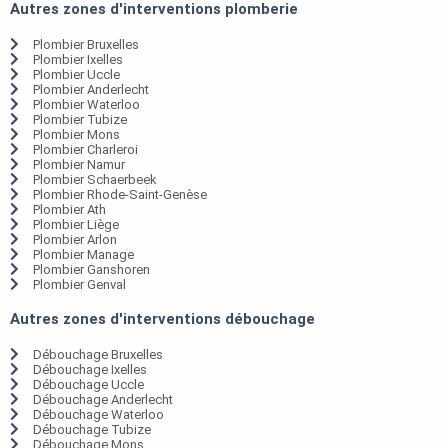
Autres zones d'interventions plomberie
Plombier Bruxelles
Plombier Ixelles
Plombier Uccle
Plombier Anderlecht
Plombier Waterloo
Plombier Tubize
Plombier Mons
Plombier Charleroi
Plombier Namur
Plombier Schaerbeek
Plombier Rhode-Saint-Genèse
Plombier Ath
Plombier Liège
Plombier Arlon
Plombier Manage
Plombier Ganshoren
Plombier Genval
Autres zones d'interventions débouchage
Débouchage Bruxelles
Débouchage Ixelles
Débouchage Uccle
Débouchage Anderlecht
Débouchage Waterloo
Débouchage Tubize
Débouchage Mons