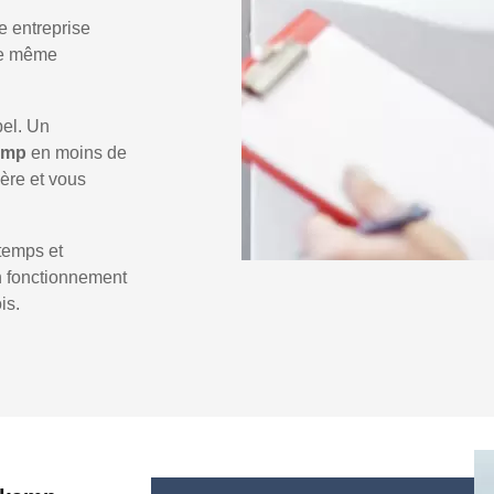
e entreprise
 le même
pel. Un
kamp
en moins de
ière et vous
temps et
un fonctionnement
is.