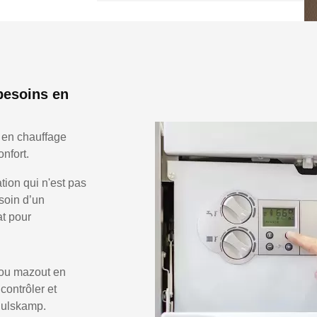
besoins en
 en chauffage
nfort.
ion qui n'est pas
soin d’un
at pour
 ou mazout en
 contrôler et
 Bulskamp.