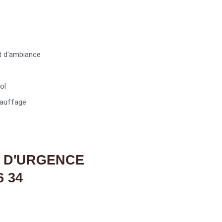
t d'ambiance
ol
auffage.
 D'URGENCE
6 34