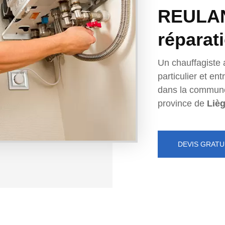
REULAND
réparat
Un chauffagiste 
particulier et e
dans la commun
province de
Liè
DEVIS GRATU