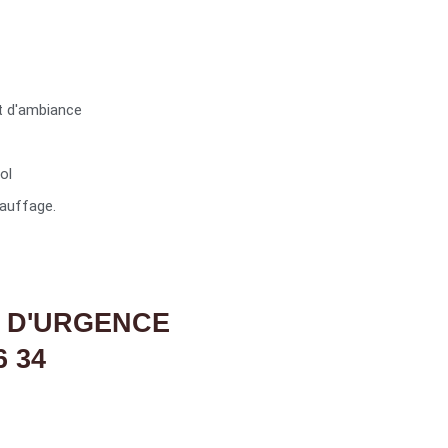
t d'ambiance
ol
auffage.
 D'URGENCE
6 34