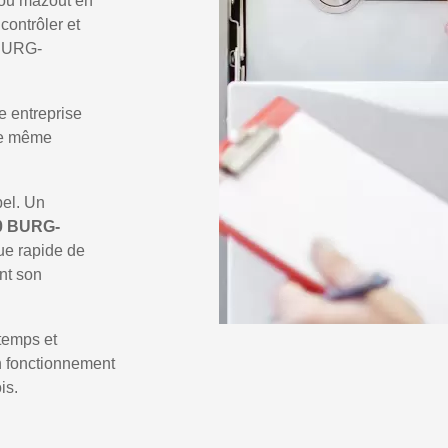
 ou mazout en
 contrôler et
 BURG-
e entreprise
 le même
pel. Un
0 BURG-
ue rapide de
nt son
temps et
un fonctionnement
is.