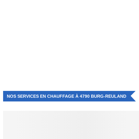
NUMÉRO D'URGENCE
0472 71 86 34
NOS SERVICES EN CHAUFFAGE À 4790 BURG-REULAND