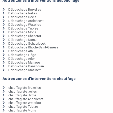
Autres zones d'interventions débouchage
Débouchage Bruxelles
Débouchage Ixelles
Débouchage Uccle
Débouchage Anderlecht
Débouchage Waterloo
Débouchage Tubize
Débouchage Mons
Débouchage Charleroi
Débouchage Namur
Débouchage Schaerbeek
Débouchage Rhode-Saint-Genèse
Débouchage Ath
Débouchage Liège
Débouchage Arlon
Débouchage Manage
Débouchage Ganshoren
Débouchage Kraainem
Autres zones d'interventions chauffage
chauffagiste Bruxelles
chauffagiste Ixelles
chauffagiste Uccle
chauffagiste Anderlecht
chauffagiste Waterloo
chauffagiste Tubize
chauffagiste Mons