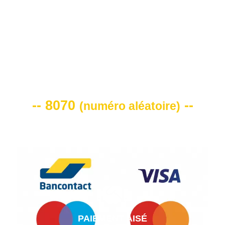
VOTRE CODE DE REMISE -10%
-- 8070
--
(
numéro aléatoire
)
PAIEMENT AISÉ