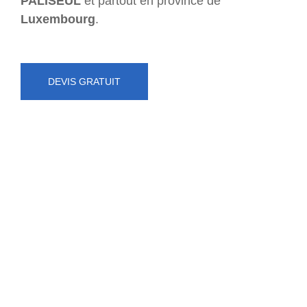
PALISEUL
et partout en province de
Luxembourg
.
DEVIS GRATUIT
NUMÉRO D'URGENCE
0472 71 86 34