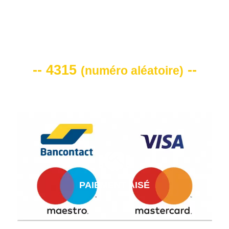
VOTRE CODE DE REMISE -10%
-- 4315
--
(
numéro aléatoire
)
PAIEMENT AISÉ