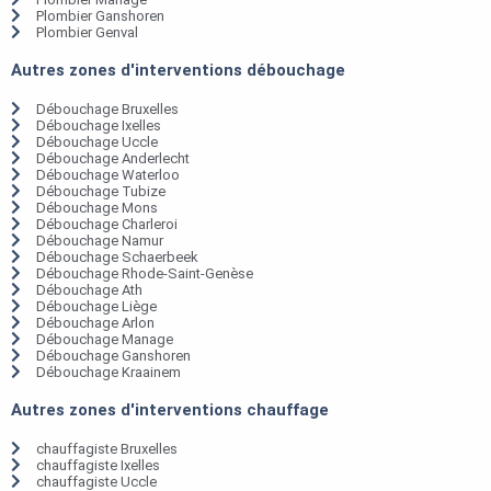
Plombier Ganshoren
Plombier Genval
Autres zones d'interventions débouchage
Débouchage Bruxelles
Débouchage Ixelles
Débouchage Uccle
Débouchage Anderlecht
Débouchage Waterloo
Débouchage Tubize
Débouchage Mons
Débouchage Charleroi
Débouchage Namur
Débouchage Schaerbeek
Débouchage Rhode-Saint-Genèse
Débouchage Ath
Débouchage Liège
Débouchage Arlon
Débouchage Manage
Débouchage Ganshoren
Débouchage Kraainem
Autres zones d'interventions chauffage
chauffagiste Bruxelles
chauffagiste Ixelles
chauffagiste Uccle