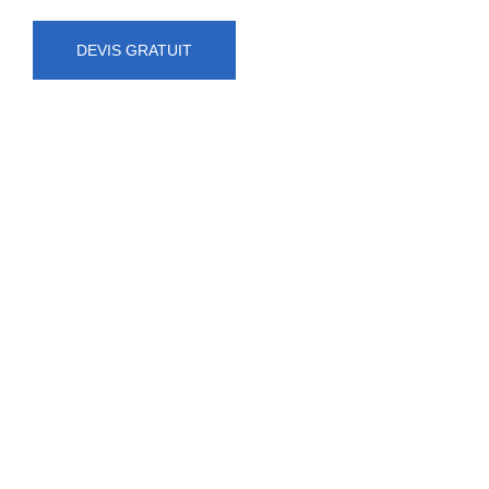
DEVIS GRATUIT
NUMÉRO D'URGENCE
0472 71 86 34