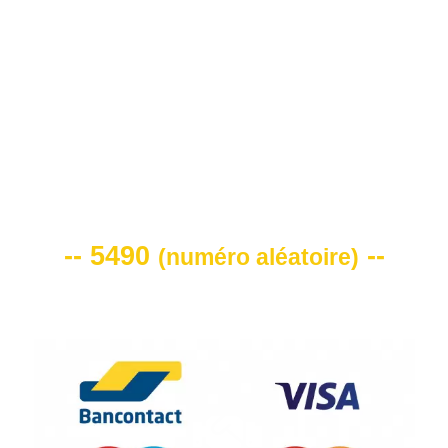
0472 71 86 34
VOTRE CODE DE REMISE -10%
-- 5490
--
(
numéro aléatoire
)