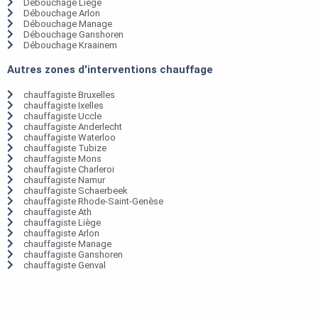
Débouchage Liège
Débouchage Arlon
Débouchage Manage
Débouchage Ganshoren
Débouchage Kraainem
Autres zones d'interventions chauffage
chauffagiste Bruxelles
chauffagiste Ixelles
chauffagiste Uccle
chauffagiste Anderlecht
chauffagiste Waterloo
chauffagiste Tubize
chauffagiste Mons
chauffagiste Charleroi
chauffagiste Namur
chauffagiste Schaerbeek
chauffagiste Rhode-Saint-Genèse
chauffagiste Ath
chauffagiste Liège
chauffagiste Arlon
chauffagiste Manage
chauffagiste Ganshoren
chauffagiste Genval