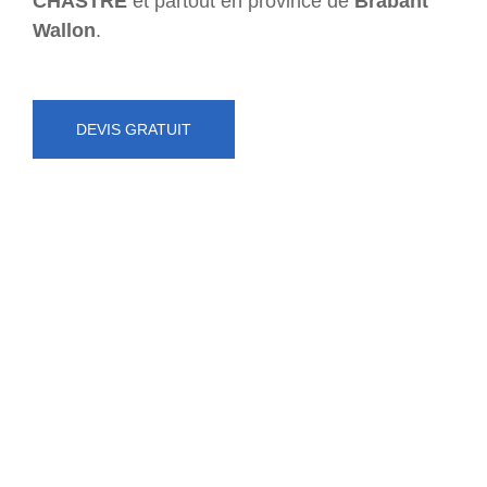
CHASTRE
et partout en province de
Brabant
Wallon
.
DEVIS GRATUIT
NUMÉRO D'URGENCE
0472 71 86 34