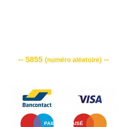
VOTRE CODE DE REMISE -10%
-- 5855
--
(
numéro aléatoire
)
PAIEMENT AISÉ