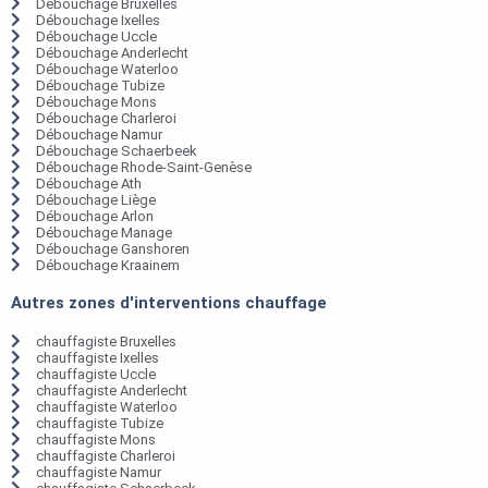
Débouchage Bruxelles
Débouchage Ixelles
Débouchage Uccle
Débouchage Anderlecht
Débouchage Waterloo
Débouchage Tubize
Débouchage Mons
Débouchage Charleroi
Débouchage Namur
Débouchage Schaerbeek
Débouchage Rhode-Saint-Genèse
Débouchage Ath
Débouchage Liège
Débouchage Arlon
Débouchage Manage
Débouchage Ganshoren
Débouchage Kraainem
Autres zones d'interventions chauffage
chauffagiste Bruxelles
chauffagiste Ixelles
chauffagiste Uccle
chauffagiste Anderlecht
chauffagiste Waterloo
chauffagiste Tubize
chauffagiste Mons
chauffagiste Charleroi
chauffagiste Namur