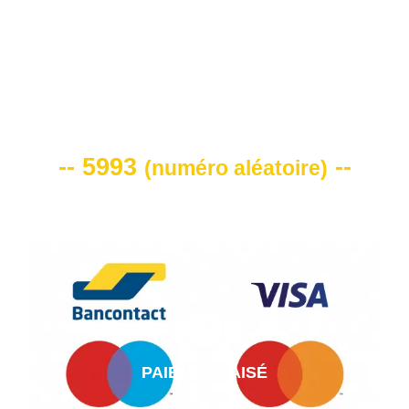
VOTRE CODE DE REMISE -10%
-- 5993
--
(
numéro aléatoire
)
PAIEMENT AISÉ