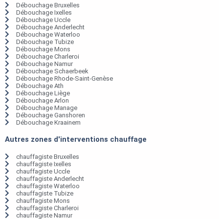
Débouchage Bruxelles
Débouchage Ixelles
Débouchage Uccle
Débouchage Anderlecht
Débouchage Waterloo
Débouchage Tubize
Débouchage Mons
Débouchage Charleroi
Débouchage Namur
Débouchage Schaerbeek
Débouchage Rhode-Saint-Genèse
Débouchage Ath
Débouchage Liège
Débouchage Arlon
Débouchage Manage
Débouchage Ganshoren
Débouchage Kraainem
Autres zones d'interventions chauffage
chauffagiste Bruxelles
chauffagiste Ixelles
chauffagiste Uccle
chauffagiste Anderlecht
chauffagiste Waterloo
chauffagiste Tubize
chauffagiste Mons
chauffagiste Charleroi
chauffagiste Namur