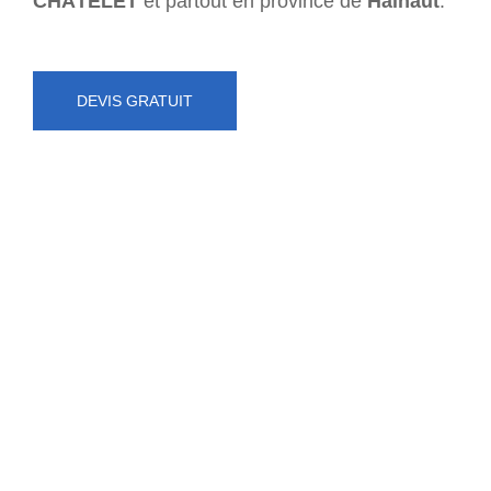
CHÂTELET
et partout en province de
Hainaut
.
DEVIS GRATUIT
NUMÉRO D'URGENCE
0472 71 86 34