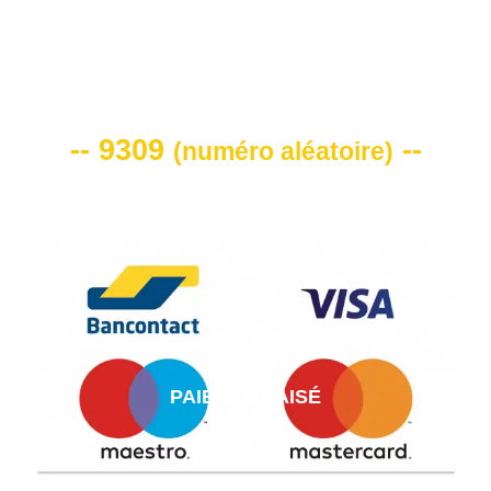
VOTRE CODE DE REMISE -10%
-- 9309
--
(
numéro aléatoire
)
PAIEMENT AISÉ