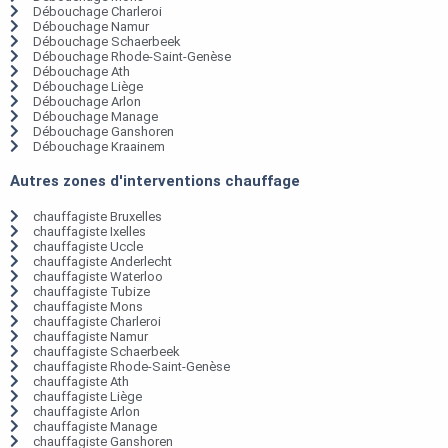
Débouchage Charleroi
Débouchage Namur
Débouchage Schaerbeek
Débouchage Rhode-Saint-Genèse
Débouchage Ath
Débouchage Liège
Débouchage Arlon
Débouchage Manage
Débouchage Ganshoren
Débouchage Kraainem
Autres zones d'interventions chauffage
chauffagiste Bruxelles
chauffagiste Ixelles
chauffagiste Uccle
chauffagiste Anderlecht
chauffagiste Waterloo
chauffagiste Tubize
chauffagiste Mons
chauffagiste Charleroi
chauffagiste Namur
chauffagiste Schaerbeek
chauffagiste Rhode-Saint-Genèse
chauffagiste Ath
chauffagiste Liège
chauffagiste Arlon
chauffagiste Manage
chauffagiste Ganshoren