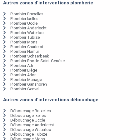
Autres zones d'interventions plomberie
Plombier Bruxelles
Plombier Ixelles
Plombier Uccle
Plombier Anderlecht
Plombier Waterloo
Plombier Tubize
Plombier Mons
Plombier Charleroi
Plombier Namur
Plombier Schaerbeek
Plombier Rhode-Saint-Genèse
Plombier Ath
Plombier Liège
Plombier Arlon
Plombier Manage
Plombier Ganshoren
Plombier Genval
Autres zones d'interventions débouchage
Débouchage Bruxelles
Débouchage Ixelles
Débouchage Uccle
Débouchage Anderlecht
Débouchage Waterloo
Débouchage Tubize
Débouchage Mons