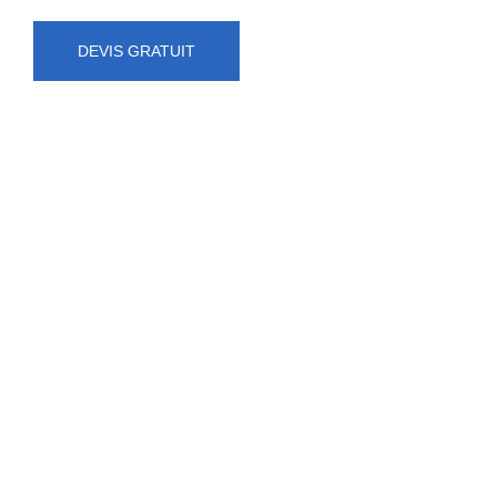
DEVIS GRATUIT
NUMÉRO D'URGENCE
0472 71 86 34