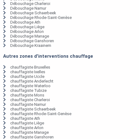
Débouchage Charleroi
Débouchage Namur
Débouchage Schaerbeek
Débouchage Rhode-Saint-Genèse
Débouchage Ath
Débouchage Liège
Débouchage Arlon
Débouchage Manage
Débouchage Ganshoren
Débouchage Kraainem
Autres zones d'interventions chauffage
chauffagiste Bruxelles
chauffagiste Ixelles
chauffagiste Uccle
chauffagiste Anderlecht
chauffagiste Waterloo
chauffagiste Tubize
chauffagiste Mons
chauffagiste Charleroi
chauffagiste Namur
chauffagiste Schaerbeek
chauffagiste Rhode-Saint-Genèse
chauffagiste Ath
chauffagiste Liège
chauffagiste Arlon
chauffagiste Manage
chauffagiste Ganshoren