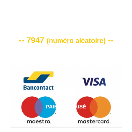
VOTRE CODE DE REMISE -10%
-- 7947
--
(
numéro aléatoire
)
PAIEMENT AISÉ