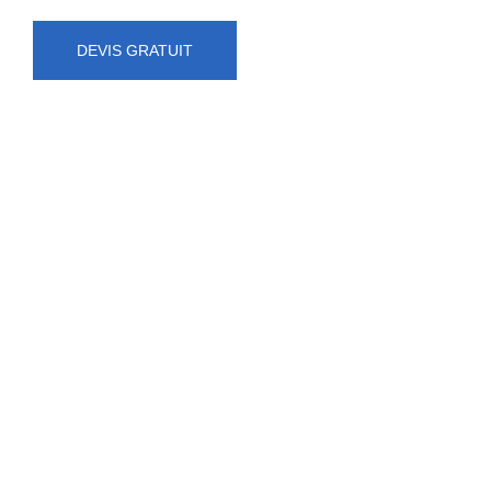
DEVIS GRATUIT
NUMÉRO D'URGENCE
0472 71 86 34