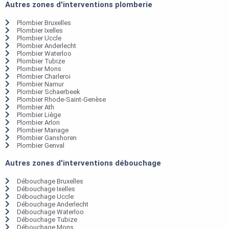
Autres zones d'interventions plomberie
Plombier Bruxelles
Plombier Ixelles
Plombier Uccle
Plombier Anderlecht
Plombier Waterloo
Plombier Tubize
Plombier Mons
Plombier Charleroi
Plombier Namur
Plombier Schaerbeek
Plombier Rhode-Saint-Genèse
Plombier Ath
Plombier Liège
Plombier Arlon
Plombier Manage
Plombier Ganshoren
Plombier Genval
Autres zones d'interventions débouchage
Débouchage Bruxelles
Débouchage Ixelles
Débouchage Uccle
Débouchage Anderlecht
Débouchage Waterloo
Débouchage Tubize
Débouchage Mons