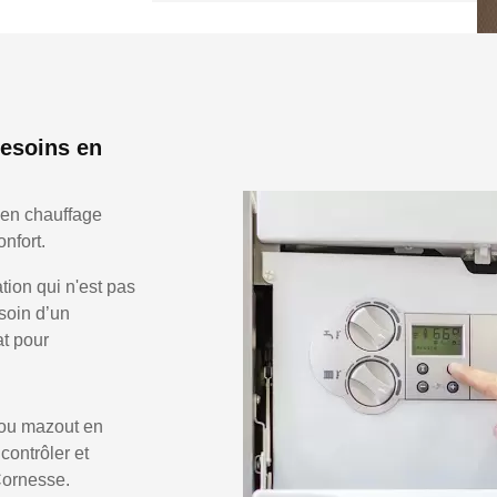
besoins en
 en chauffage
nfort.
ion qui n'est pas
soin d’un
at pour
 ou mazout en
 contrôler et
Cornesse.