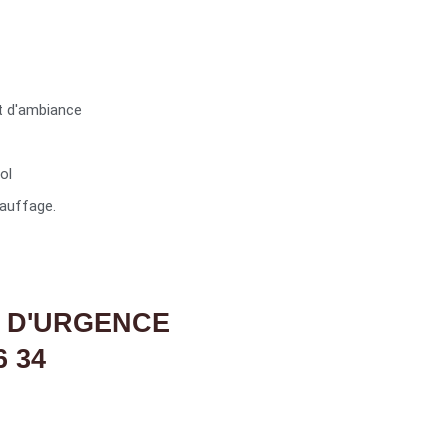
t d'ambiance
ol
auffage.
 D'URGENCE
6 34