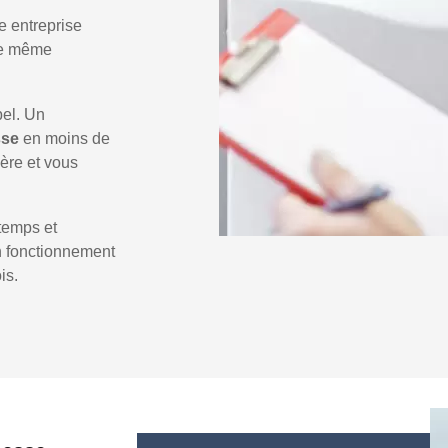
e entreprise
 le même
pel. Un
sse
en moins de
ière et vous
temps et
un fonctionnement
is.