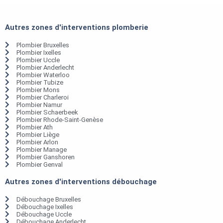
Autres zones d'interventions plomberie
Plombier Bruxelles
Plombier Ixelles
Plombier Uccle
Plombier Anderlecht
Plombier Waterloo
Plombier Tubize
Plombier Mons
Plombier Charleroi
Plombier Namur
Plombier Schaerbeek
Plombier Rhode-Saint-Genèse
Plombier Ath
Plombier Liège
Plombier Arlon
Plombier Manage
Plombier Ganshoren
Plombier Genval
Autres zones d'interventions débouchage
Débouchage Bruxelles
Débouchage Ixelles
Débouchage Uccle
Débouchage Anderlecht