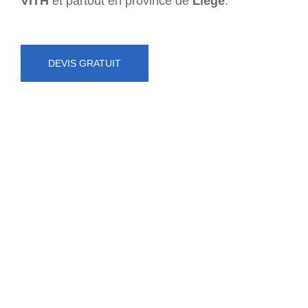
VITH
et partout en province de
Liège
.
DEVIS GRATUIT
NUMÉRO D'URGENCE
0472 71 86 34