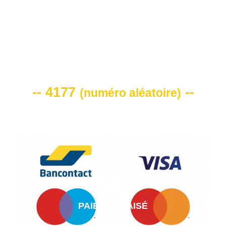
VOTRE CODE DE REMISE -10%
-- 4177
--
(
numéro aléatoire
)
PAIEMENT AISÉ