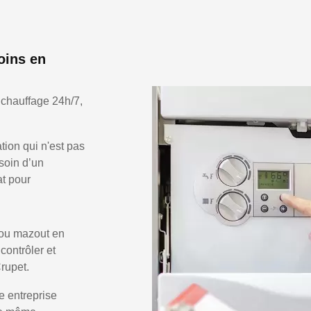
oins en
 chauffage 24h/7,
ion qui n'est pas
soin d’un
at pour
 ou mazout en
 contrôler et
rupet.
e entreprise