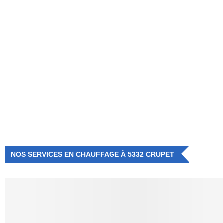
NUMÉRO D'URGENCE
0472 71 86 34
NOS SERVICES EN CHAUFFAGE À 5332 CRUPET