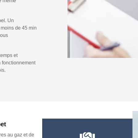
 le même
pel. Un
 moins de 45 min
vous
temps et
un fonctionnement
is.
pet
es au gaz et de