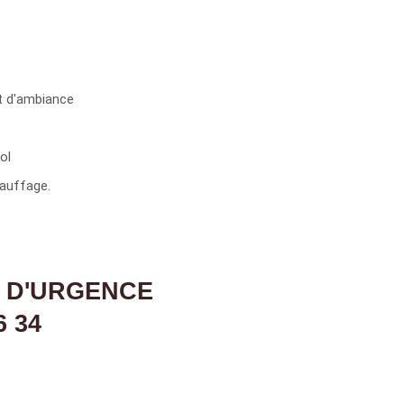
t d'ambiance
ol
auffage.
 D'URGENCE
6 34