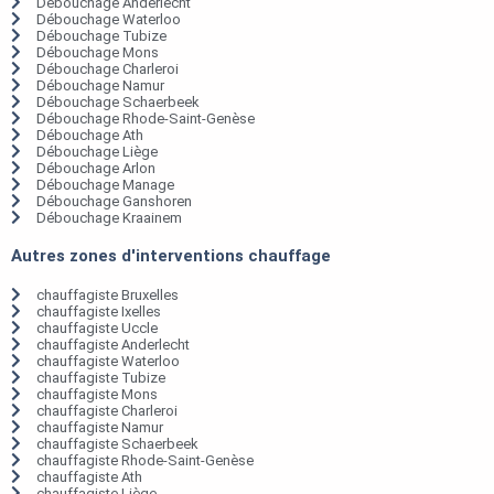
Débouchage Anderlecht
Débouchage Waterloo
Débouchage Tubize
Débouchage Mons
Débouchage Charleroi
Débouchage Namur
Débouchage Schaerbeek
Débouchage Rhode-Saint-Genèse
Débouchage Ath
Débouchage Liège
Débouchage Arlon
Débouchage Manage
Débouchage Ganshoren
Débouchage Kraainem
Autres zones d'interventions chauffage
chauffagiste Bruxelles
chauffagiste Ixelles
chauffagiste Uccle
chauffagiste Anderlecht
chauffagiste Waterloo
chauffagiste Tubize
chauffagiste Mons
chauffagiste Charleroi
chauffagiste Namur
chauffagiste Schaerbeek
chauffagiste Rhode-Saint-Genèse
chauffagiste Ath
chauffagiste Liège