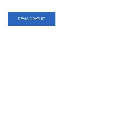
DEVIS GRATUIT
NUMÉRO D'URGENCE
0472 71 86 34