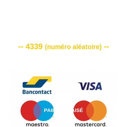
VOTRE CODE DE REMISE -10%
-- 4339
--
(
numéro aléatoire
)
PAIEMENT AISÉ