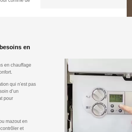
e jour comme de
besoins en
s en chauffage
nfort.
ion qui n'est pas
soin d’un
at pour
 ou mazout en
 contrôler et