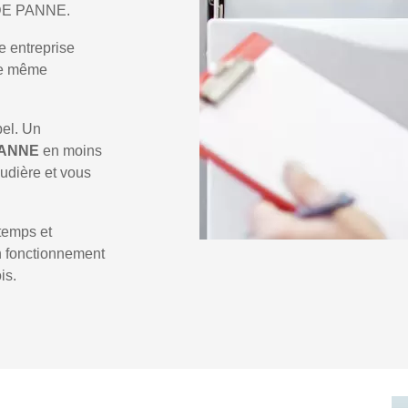
e DE PANNE.
e entreprise
 le même
pel. Un
PANNE
en moins
audière et vous
temps et
un fonctionnement
is.