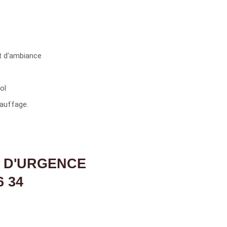
t d'ambiance
ol
auffage.
 D'URGENCE
6 34