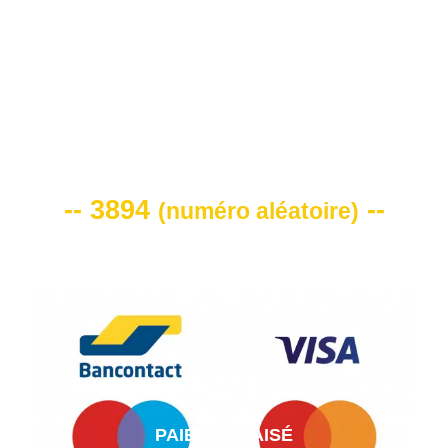
VOTRE CODE DE REMISE -10%
-- 3894
--
(
numéro aléatoire
)
PAIEMENT AISÉ