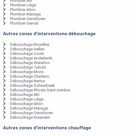
Plombier Ath
Plombier Liège
Plombier Arlon
Plombier Manage
Plombier Ganshoren
Plombier Genval
Autres zones d'interventions débouchage
Débouchage Bruxelles
Débouchage Ixelles
Débouchage Uccle
Débouchage Anderlecht
Débouchage Waterloo
Débouchage Tubize
Débouchage Mons
Débouchage Charleroi
Débouchage Namur
Débouchage Schaerbeek
Débouchage Rhode-Saint-Genèse
Débouchage Ath
Débouchage Liège
Débouchage Arlon
Débouchage Manage
Débouchage Ganshoren
Débouchage Kraainem
Autres zones d'interventions chauffage