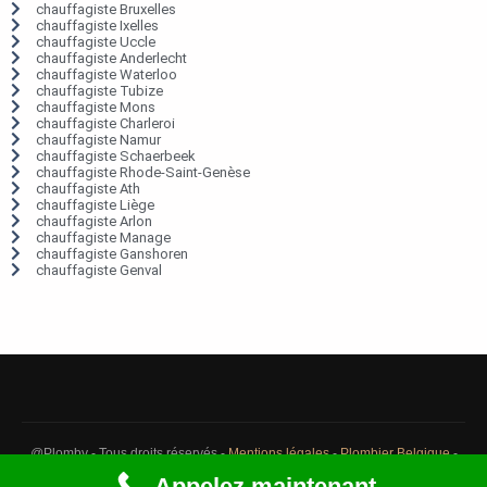
chauffagiste Bruxelles
chauffagiste Ixelles
chauffagiste Uccle
chauffagiste Anderlecht
chauffagiste Waterloo
chauffagiste Tubize
chauffagiste Mons
chauffagiste Charleroi
chauffagiste Namur
chauffagiste Schaerbeek
chauffagiste Rhode-Saint-Genèse
chauffagiste Ath
chauffagiste Liège
chauffagiste Arlon
chauffagiste Manage
chauffagiste Ganshoren
chauffagiste Genval
@Plomby - Tous droits réservés -
Mentions légales
-
Plombier Belgique
-
Débouchage Belgique
-
Détection fuite eau Belgique
Appelez maintenant