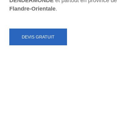
DENDERMONDE
et partout en province de
Flandre-Orientale
.
DEVIS GRATUIT
NUMÉRO D'URGENCE
0472 71 86 34