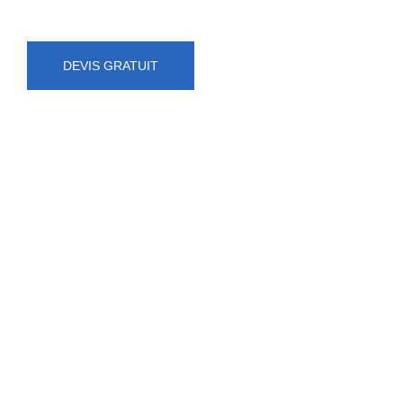
DEVIS GRATUIT
NUMÉRO D'URGENCE
0472 71 86 34