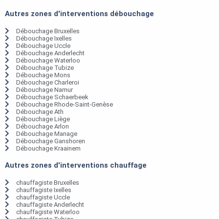
Autres zones d'interventions débouchage
Débouchage Bruxelles
Débouchage Ixelles
Débouchage Uccle
Débouchage Anderlecht
Débouchage Waterloo
Débouchage Tubize
Débouchage Mons
Débouchage Charleroi
Débouchage Namur
Débouchage Schaerbeek
Débouchage Rhode-Saint-Genèse
Débouchage Ath
Débouchage Liège
Débouchage Arlon
Débouchage Manage
Débouchage Ganshoren
Débouchage Kraainem
Autres zones d'interventions chauffage
chauffagiste Bruxelles
chauffagiste Ixelles
chauffagiste Uccle
chauffagiste Anderlecht
chauffagiste Waterloo