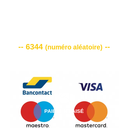
VOTRE CODE DE REMISE -10%
-- 6344
--
(
numéro aléatoire
)
PAIEMENT AISÉ