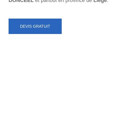
DONCEEL
et partout en province de
Liège
.
DEVIS GRATUIT
NUMÉRO D'URGENCE
0472 71 86 34