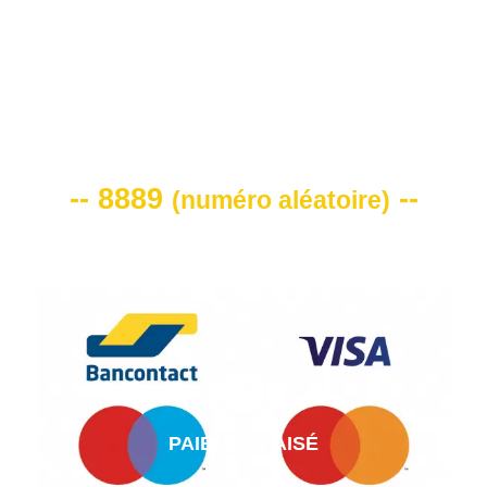
VOTRE CODE DE REMISE -10%
-- 8889
--
(
numéro aléatoire
)
PAIEMENT AISÉ