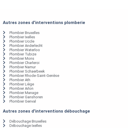
Autres zones d'interventions plomberie
Plombier Bruxelles
Plombier Ixelles
Plombier Uccle
Plombier Anderlecht
Plombier Waterloo
Plombier Tubize
Plombier Mons
Plombier Charleroi
Plombier Namur
Plombier Schaerbeek
Plombier Rhode-Saint-Genèse
Plombier Ath
Plombier Liège
Plombier Arlon
Plombier Manage
Plombier Ganshoren
Plombier Genval
Autres zones d'interventions débouchage
Débouchage Bruxelles
Débouchage Ixelles