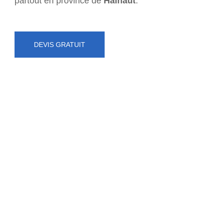
partout en province de
Hainaut
.
DEVIS GRATUIT
NUMÉRO D'URGENCE
0472 71 86 34