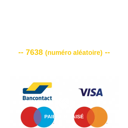
VOTRE CODE DE REMISE -10%
-- 7638
--
(
numéro aléatoire
)
PAIEMENT AISÉ