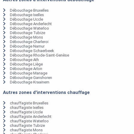
Débouchage Bruxelles
Débouchage Ixelles
Débouchage Uccle
Débouchage Anderlecht
Débouchage Waterloo
Débouchage Tubize
Débouchage Mons
Débouchage Charleroi
Débouchage Namur
Débouchage Schaerbeek
Débouchage Rhode-Saint-Genèse
Débouchage Ath
Débouchage Liège
Débouchage Arlon
Débouchage Manage
Débouchage Ganshoren
Débouchage Kraainem
Autres zones d'interventions chauffage
chauffagiste Bruxelles
chauffagiste Ixelles
chauffagiste Uccle
chauffagiste Anderlecht
chauffagiste Waterloo
chauffagiste Tubize
chauffagiste Mons