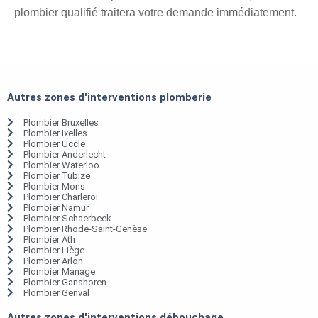
plombier qualifié traitera votre demande immédiatement.
Autres zones d'interventions plomberie
Plombier Bruxelles
Plombier Ixelles
Plombier Uccle
Plombier Anderlecht
Plombier Waterloo
Plombier Tubize
Plombier Mons
Plombier Charleroi
Plombier Namur
Plombier Schaerbeek
Plombier Rhode-Saint-Genèse
Plombier Ath
Plombier Liège
Plombier Arlon
Plombier Manage
Plombier Ganshoren
Plombier Genval
Autres zones d'interventions débouchage