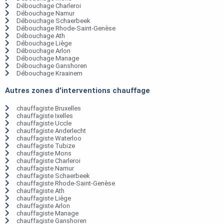
Débouchage Charleroi
Débouchage Namur
Débouchage Schaerbeek
Débouchage Rhode-Saint-Genèse
Débouchage Ath
Débouchage Liège
Débouchage Arlon
Débouchage Manage
Débouchage Ganshoren
Débouchage Kraainem
Autres zones d'interventions chauffage
chauffagiste Bruxelles
chauffagiste Ixelles
chauffagiste Uccle
chauffagiste Anderlecht
chauffagiste Waterloo
chauffagiste Tubize
chauffagiste Mons
chauffagiste Charleroi
chauffagiste Namur
chauffagiste Schaerbeek
chauffagiste Rhode-Saint-Genèse
chauffagiste Ath
chauffagiste Liège
chauffagiste Arlon
chauffagiste Manage
chauffagiste Ganshoren