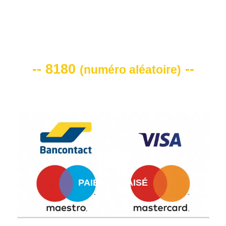
VOTRE CODE DE REMISE -10%
-- 8180
--
(
numéro aléatoire
)
PAIEMENT AISÉ