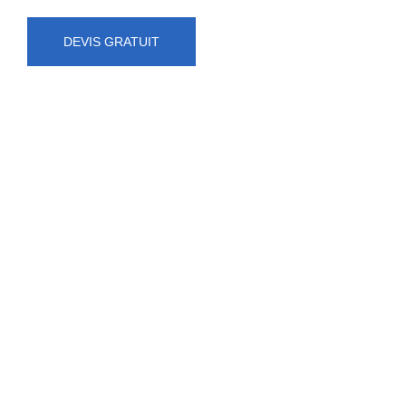
DEVIS GRATUIT
NUMÉRO D'URGENCE
0472 71 86 34