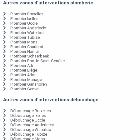
Autres zones d'interventions plomberie
Plombier Bruxelles
Plombier Ixelles
Plombier Uccle
Plombier Anderlecht
Plombier Waterloo
Plombier Tubize
Plombier Mons
Plombier Charleroi
Plombier Namur
Plombier Schaerbeek
Plombier Rhode-Saint-Genèse
Plombier Ath
Plombier Liège
Plombier Arlon
Plombier Manage
Plombier Ganshoren
Plombier Genval
Autres zones d'interventions débouchage
Débouchage Bruxelles
Débouchage Ixelles
Débouchage Uccle
Débouchage Anderlecht
Débouchage Waterloo
Débouchage Tubize
Débouchage Mons