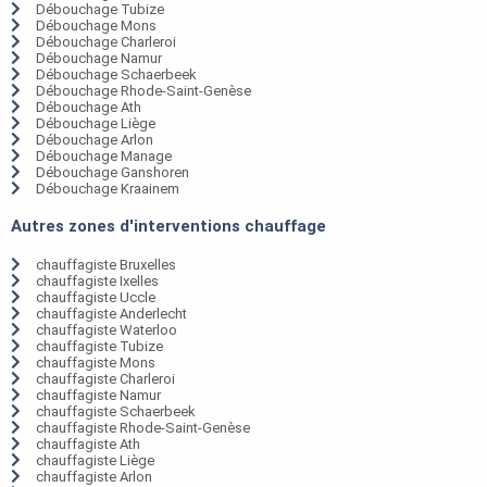
Débouchage Tubize
Débouchage Mons
Débouchage Charleroi
Débouchage Namur
Débouchage Schaerbeek
Débouchage Rhode-Saint-Genèse
Débouchage Ath
Débouchage Liège
Débouchage Arlon
Débouchage Manage
Débouchage Ganshoren
Débouchage Kraainem
Autres zones d'interventions chauffage
chauffagiste Bruxelles
chauffagiste Ixelles
chauffagiste Uccle
chauffagiste Anderlecht
chauffagiste Waterloo
chauffagiste Tubize
chauffagiste Mons
chauffagiste Charleroi
chauffagiste Namur
chauffagiste Schaerbeek
chauffagiste Rhode-Saint-Genèse
chauffagiste Ath
chauffagiste Liège
chauffagiste Arlon