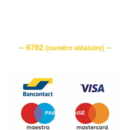
VOTRE CODE DE REMISE -10%
-- 6782
--
(
numéro aléatoire
)
PAIEMENT AISÉ