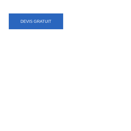
DEVIS GRATUIT
NUMÉRO D'URGENCE
0472 71 86 34