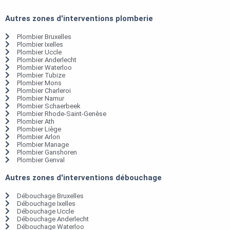
Autres zones d'interventions plomberie
Plombier Bruxelles
Plombier Ixelles
Plombier Uccle
Plombier Anderlecht
Plombier Waterloo
Plombier Tubize
Plombier Mons
Plombier Charleroi
Plombier Namur
Plombier Schaerbeek
Plombier Rhode-Saint-Genèse
Plombier Ath
Plombier Liège
Plombier Arlon
Plombier Manage
Plombier Ganshoren
Plombier Genval
Autres zones d'interventions débouchage
Débouchage Bruxelles
Débouchage Ixelles
Débouchage Uccle
Débouchage Anderlecht
Débouchage Waterloo