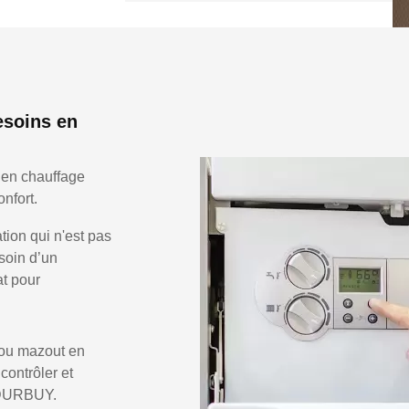
esoins en
 en chauffage
nfort.
ion qui n'est pas
soin d’un
at pour
 ou mazout en
 contrôler et
e DURBUY.