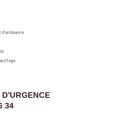
t d'ambiance
ol
auffage.
 D'URGENCE
6 34