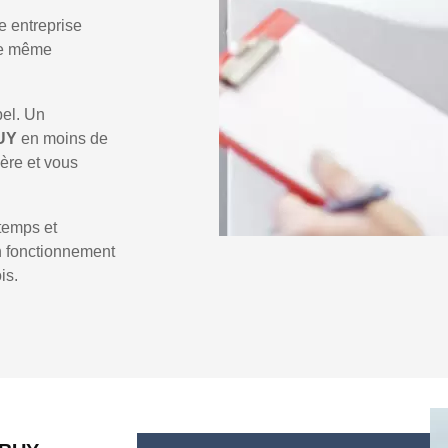
e entreprise
 le même
pel. Un
BUY
en moins de
ière et vous
temps et
un fonctionnement
is.