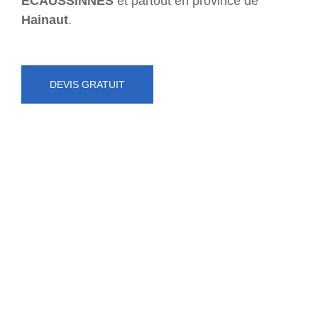
ECAUSSINNES
et partout en province de
Hainaut
.
DEVIS GRATUIT
NUMÉRO D'URGENCE
0472 71 86 34