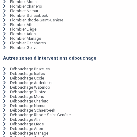
Plombier Mons
Plombier Charleroi
Plombier Namur
Plombier Schaerbeek
Plombier Rhode-Saint-Genèse
Plombier Ath
Plombier Liège
Plombier Arlon
Plombier Manage
Plombier Ganshoren
Plombier Genval
Autres zones d'interventions débouchage
Débouchage Bruxelles
Débouchage Ixelles
Débouchage Uccle
Débouchage Anderlecht
Débouchage Waterloo
Débouchage Tubize
Débouchage Mons
Débouchage Charleroi
Débouchage Namur
Débouchage Schaerbeek
Débouchage Rhode-Saint-Genèse
Débouchage Ath
Débouchage Liège
Débouchage Arlon
Débouchage Manage