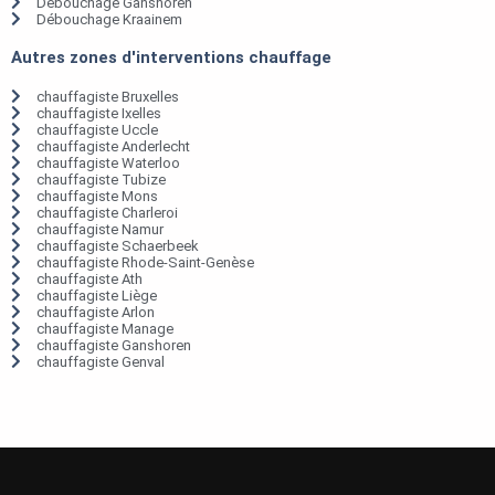
Débouchage Ganshoren
Débouchage Kraainem
Autres zones d'interventions chauffage
chauffagiste Bruxelles
chauffagiste Ixelles
chauffagiste Uccle
chauffagiste Anderlecht
chauffagiste Waterloo
chauffagiste Tubize
chauffagiste Mons
chauffagiste Charleroi
chauffagiste Namur
chauffagiste Schaerbeek
chauffagiste Rhode-Saint-Genèse
chauffagiste Ath
chauffagiste Liège
chauffagiste Arlon
chauffagiste Manage
chauffagiste Ganshoren
chauffagiste Genval