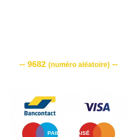
VOTRE CODE DE REMISE -10%
-- 9682
--
(
numéro aléatoire
)
PAIEMENT AISÉ