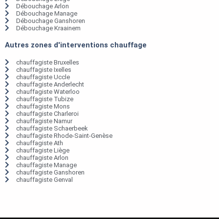
Débouchage Arlon
Débouchage Manage
Débouchage Ganshoren
Débouchage Kraainem
Autres zones d'interventions chauffage
chauffagiste Bruxelles
chauffagiste Ixelles
chauffagiste Uccle
chauffagiste Anderlecht
chauffagiste Waterloo
chauffagiste Tubize
chauffagiste Mons
chauffagiste Charleroi
chauffagiste Namur
chauffagiste Schaerbeek
chauffagiste Rhode-Saint-Genèse
chauffagiste Ath
chauffagiste Liège
chauffagiste Arlon
chauffagiste Manage
chauffagiste Ganshoren
chauffagiste Genval