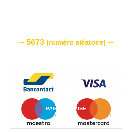
VOTRE CODE DE REMISE -10%
-- 5673
--
(
numéro aléatoire
)
PAIEMENT AISÉ