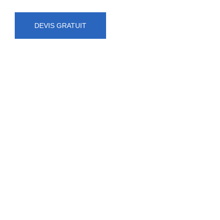
DEVIS GRATUIT
NUMÉRO D'URGENCE
0472 71 86 34