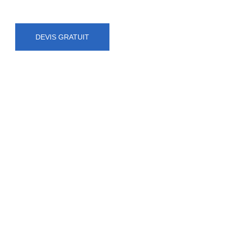
DEVIS GRATUIT
NUMÉRO D'URGENCE
0472 71 86 34