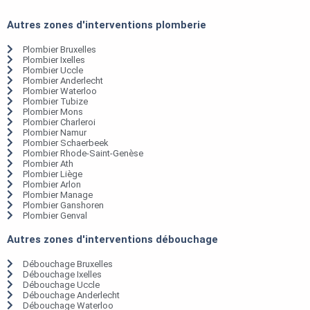
Autres zones d'interventions plomberie
Plombier Bruxelles
Plombier Ixelles
Plombier Uccle
Plombier Anderlecht
Plombier Waterloo
Plombier Tubize
Plombier Mons
Plombier Charleroi
Plombier Namur
Plombier Schaerbeek
Plombier Rhode-Saint-Genèse
Plombier Ath
Plombier Liège
Plombier Arlon
Plombier Manage
Plombier Ganshoren
Plombier Genval
Autres zones d'interventions débouchage
Débouchage Bruxelles
Débouchage Ixelles
Débouchage Uccle
Débouchage Anderlecht
Débouchage Waterloo