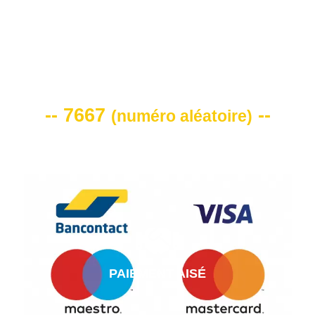
VOTRE CODE DE REMISE -10%
-- 7667
--
(
numéro aléatoire
)
PAIEMENT AISÉ