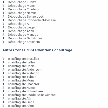
Débouchage Tubize
Débouchage Mons
Débouchage Charleroi
Débouchage Namur
Débouchage Schaerbeek
Débouchage Rhode-Saint-Genèse
Débouchage Ath
Débouchage Liège
Débouchage Arlon
Débouchage Manage
Débouchage Ganshoren
Débouchage Kraainem
Autres zones d'interventions chauffage
chauffagiste Bruxelles
chauffagiste Ixelles
chauffagiste Uccle
chauffagiste Anderlecht
chauffagiste Waterloo
chauffagiste Tubize
chauffagiste Mons
chauffagiste Charleroi
chauffagiste Namur
chauffagiste Schaerbeek
chauffagiste Rhode-Saint-Genèse
chauffagiste Ath
chauffagiste Liège
chauffagiste Arlon