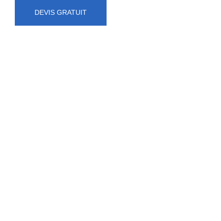
DEVIS GRATUIT
NUMÉRO D'URGENCE
0472 71 86 34