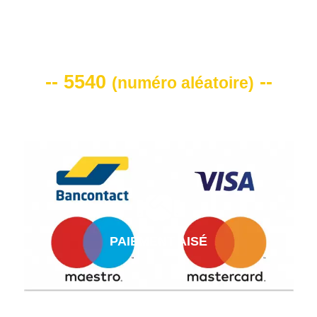
VOTRE CODE DE REMISE -10%
-- 5540
--
(
numéro aléatoire
)
PAIEMENT AISÉ