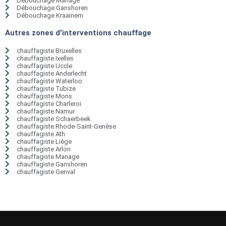
Débouchage Manage
Débouchage Ganshoren
Débouchage Kraainem
Autres zones d'interventions chauffage
chauffagiste Bruxelles
chauffagiste Ixelles
chauffagiste Uccle
chauffagiste Anderlecht
chauffagiste Waterloo
chauffagiste Tubize
chauffagiste Mons
chauffagiste Charleroi
chauffagiste Namur
chauffagiste Schaerbeek
chauffagiste Rhode-Saint-Genèse
chauffagiste Ath
chauffagiste Liège
chauffagiste Arlon
chauffagiste Manage
chauffagiste Ganshoren
chauffagiste Genval