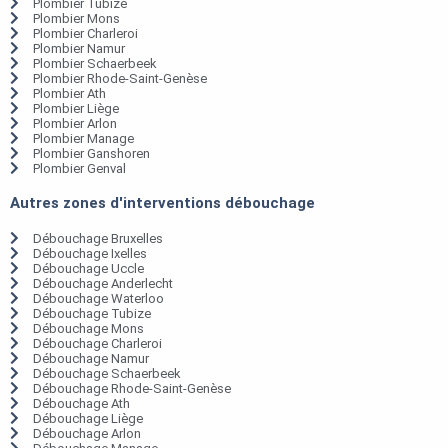
Plombier Tubize
Plombier Mons
Plombier Charleroi
Plombier Namur
Plombier Schaerbeek
Plombier Rhode-Saint-Genèse
Plombier Ath
Plombier Liège
Plombier Arlon
Plombier Manage
Plombier Ganshoren
Plombier Genval
Autres zones d'interventions débouchage
Débouchage Bruxelles
Débouchage Ixelles
Débouchage Uccle
Débouchage Anderlecht
Débouchage Waterloo
Débouchage Tubize
Débouchage Mons
Débouchage Charleroi
Débouchage Namur
Débouchage Schaerbeek
Débouchage Rhode-Saint-Genèse
Débouchage Ath
Débouchage Liège
Débouchage Arlon