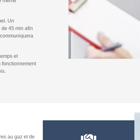
 le même
pel. Un
 de 45 min afin
us communiquera
temps et
un fonctionnement
is.
es au gaz et de