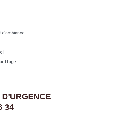
t d'ambiance
ol
auffage.
 D'URGENCE
6 34