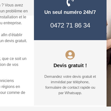
n ? Vous avez
e un problème en
Un seul numéro 24h/7
stallation et le
u entreprise.
0472 71 86 34
fin d'établir
n devis gratuit.
, que ce soit un
tion de vos
Devis gratuit !
Demandez votre devis gratuit et
hniciens
immédiat par téléphone,
6 régions en
formulaire de contact rapide ou
e jour comme de
par Whatsapp.