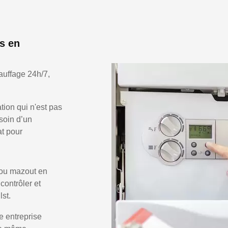
s en
auffage 24h/7,
ion qui n'est pas
soin d’un
at pour
 ou mazout en
 contrôler et
lst.
e entreprise