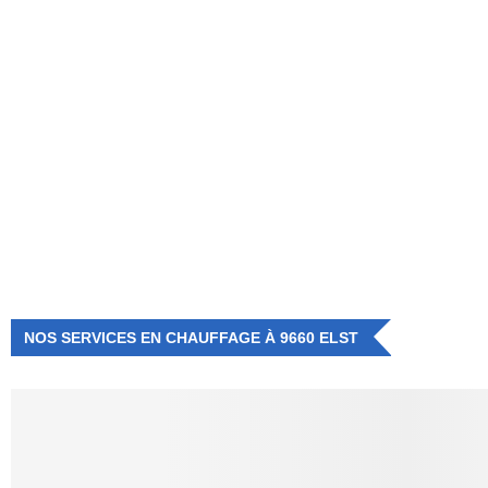
NUMÉRO D'URGENCE
0472 71 86 34
NOS SERVICES EN CHAUFFAGE À 9660 ELST