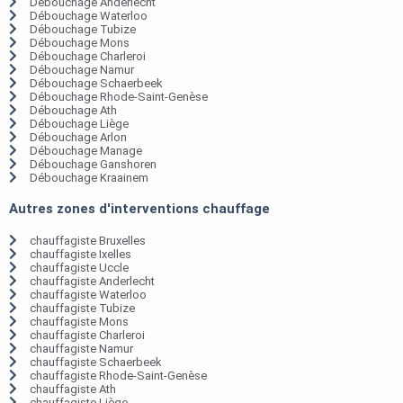
Débouchage Anderlecht
Débouchage Waterloo
Débouchage Tubize
Débouchage Mons
Débouchage Charleroi
Débouchage Namur
Débouchage Schaerbeek
Débouchage Rhode-Saint-Genèse
Débouchage Ath
Débouchage Liège
Débouchage Arlon
Débouchage Manage
Débouchage Ganshoren
Débouchage Kraainem
Autres zones d'interventions chauffage
chauffagiste Bruxelles
chauffagiste Ixelles
chauffagiste Uccle
chauffagiste Anderlecht
chauffagiste Waterloo
chauffagiste Tubize
chauffagiste Mons
chauffagiste Charleroi
chauffagiste Namur
chauffagiste Schaerbeek
chauffagiste Rhode-Saint-Genèse
chauffagiste Ath
chauffagiste Liège