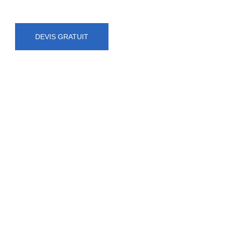
DEVIS GRATUIT
NUMÉRO D'URGENCE
0472 71 86 34