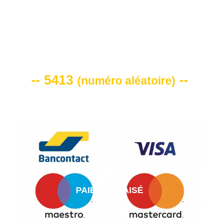
VOTRE CODE DE REMISE -10%
-- 5413
--
(
numéro aléatoire
)
PAIEMENT AISÉ