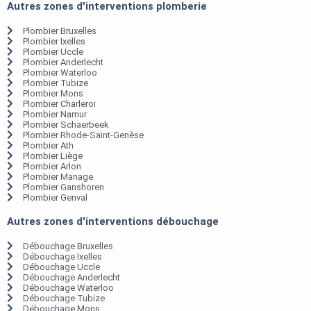
Autres zones d'interventions plomberie
Plombier Bruxelles
Plombier Ixelles
Plombier Uccle
Plombier Anderlecht
Plombier Waterloo
Plombier Tubize
Plombier Mons
Plombier Charleroi
Plombier Namur
Plombier Schaerbeek
Plombier Rhode-Saint-Genèse
Plombier Ath
Plombier Liège
Plombier Arlon
Plombier Manage
Plombier Ganshoren
Plombier Genval
Autres zones d'interventions débouchage
Débouchage Bruxelles
Débouchage Ixelles
Débouchage Uccle
Débouchage Anderlecht
Débouchage Waterloo
Débouchage Tubize
Débouchage Mons