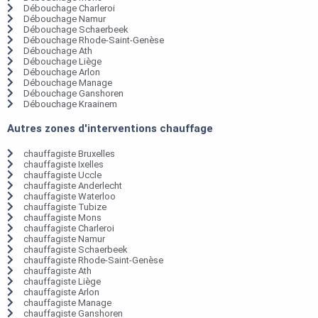
Débouchage Charleroi
Débouchage Namur
Débouchage Schaerbeek
Débouchage Rhode-Saint-Genèse
Débouchage Ath
Débouchage Liège
Débouchage Arlon
Débouchage Manage
Débouchage Ganshoren
Débouchage Kraainem
Autres zones d'interventions chauffage
chauffagiste Bruxelles
chauffagiste Ixelles
chauffagiste Uccle
chauffagiste Anderlecht
chauffagiste Waterloo
chauffagiste Tubize
chauffagiste Mons
chauffagiste Charleroi
chauffagiste Namur
chauffagiste Schaerbeek
chauffagiste Rhode-Saint-Genèse
chauffagiste Ath
chauffagiste Liège
chauffagiste Arlon
chauffagiste Manage
chauffagiste Ganshoren