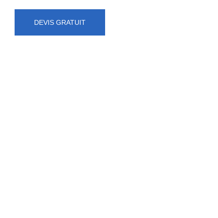
DEVIS GRATUIT
NUMÉRO D'URGENCE
0472 71 86 34