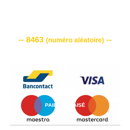
VOTRE CODE DE REMISE -10%
-- 8463
--
(
numéro aléatoire
)
PAIEMENT AISÉ