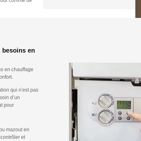
e jour comme de
 besoins en
ns en chauffage
nfort.
ion qui n'est pas
soin d’un
at pour
 ou mazout en
 contrôler et