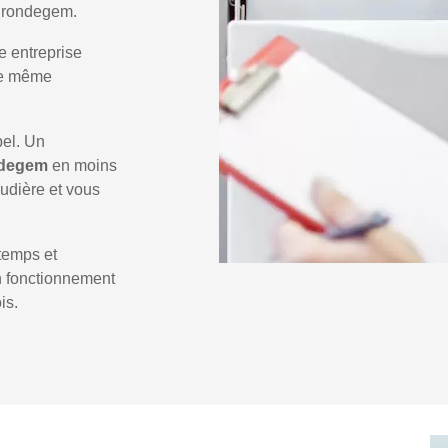
 Erondegem.
e entreprise
 le même
pel. Un
ndegem
en moins
audière et vous
temps et
un fonctionnement
is.