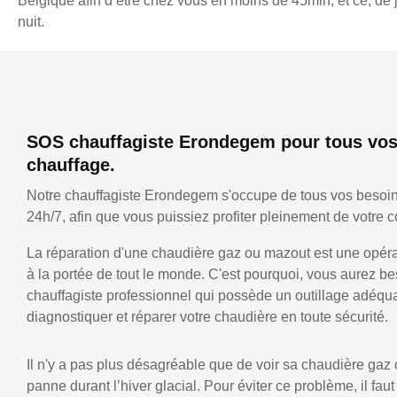
Belgique afin d’être chez vous en moins de 45min, et ce, d
nuit.
SOS chauffagiste Erondegem pour tous vos
chauffage.
Notre chauffagiste Erondegem s'occupe de tous vos besoi
24h/7, afin que vous puissiez profiter pleinement de votre co
La réparation d'une chaudière gaz ou mazout est une opérat
à la portée de tout le monde. C'est pourquoi, vous aurez be
chauffagiste professionnel qui possède un outillage adéqu
diagnostiquer et réparer votre chaudière en toute sécurité.
Il n'y a pas plus désagréable que de voir sa chaudière gaz
panne durant l’hiver glacial. Pour éviter ce problème, il faut