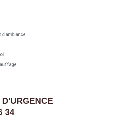
t d'ambiance
ol
auffage.
 D'URGENCE
6 34