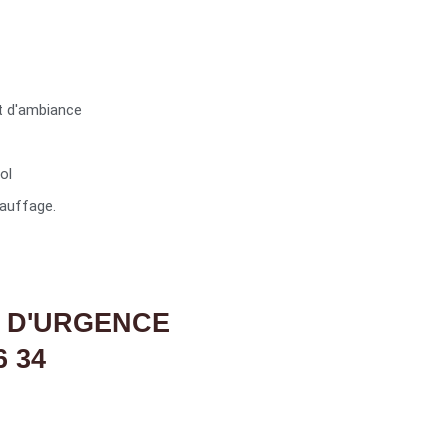
t d'ambiance
ol
auffage.
 D'URGENCE
6 34