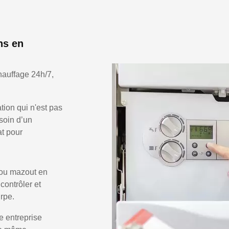
ns en
hauffage 24h/7,
ion qui n'est pas
soin d’un
at pour
 ou mazout en
 contrôler et
rpe.
e entreprise