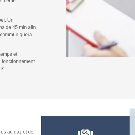
 le même
pel. Un
ns de 45 min afin
us communiquera
temps et
un fonctionnement
is.
es au gaz et de