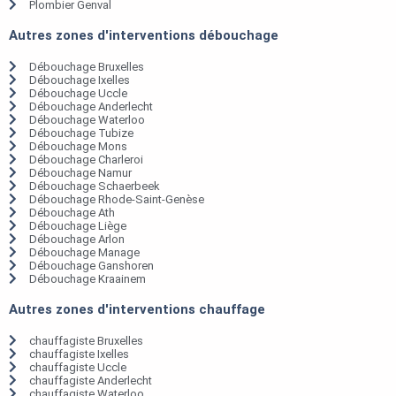
Plombier Genval
Autres zones d'interventions débouchage
Débouchage Bruxelles
Débouchage Ixelles
Débouchage Uccle
Débouchage Anderlecht
Débouchage Waterloo
Débouchage Tubize
Débouchage Mons
Débouchage Charleroi
Débouchage Namur
Débouchage Schaerbeek
Débouchage Rhode-Saint-Genèse
Débouchage Ath
Débouchage Liège
Débouchage Arlon
Débouchage Manage
Débouchage Ganshoren
Débouchage Kraainem
Autres zones d'interventions chauffage
chauffagiste Bruxelles
chauffagiste Ixelles
chauffagiste Uccle
chauffagiste Anderlecht
chauffagiste Waterloo