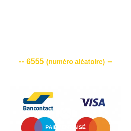
VOTRE CODE DE REMISE -10%
-- 6555
--
(
numéro aléatoire
)
PAIEMENT AISÉ