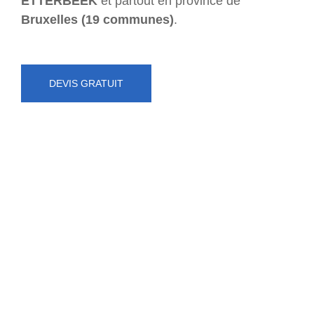
ETTERBEEK
et partout en province de
Bruxelles (19 communes)
.
DEVIS GRATUIT
NUMÉRO D'URGENCE
0472 71 86 34