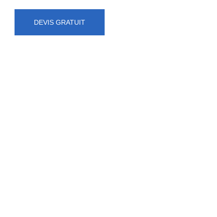
DEVIS GRATUIT
NUMÉRO D'URGENCE
0472 71 86 34