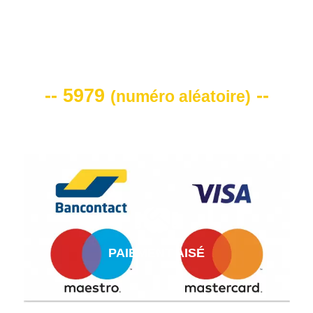
VOTRE CODE DE REMISE -10%
-- 5979
--
(
numéro aléatoire
)
PAIEMENT AISÉ