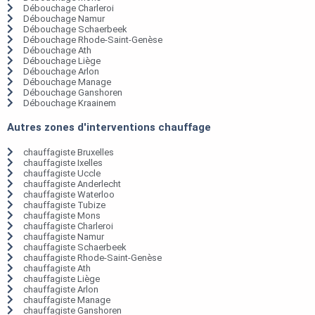
Débouchage Charleroi
Débouchage Namur
Débouchage Schaerbeek
Débouchage Rhode-Saint-Genèse
Débouchage Ath
Débouchage Liège
Débouchage Arlon
Débouchage Manage
Débouchage Ganshoren
Débouchage Kraainem
Autres zones d'interventions chauffage
chauffagiste Bruxelles
chauffagiste Ixelles
chauffagiste Uccle
chauffagiste Anderlecht
chauffagiste Waterloo
chauffagiste Tubize
chauffagiste Mons
chauffagiste Charleroi
chauffagiste Namur
chauffagiste Schaerbeek
chauffagiste Rhode-Saint-Genèse
chauffagiste Ath
chauffagiste Liège
chauffagiste Arlon
chauffagiste Manage
chauffagiste Ganshoren