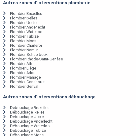
Autres zones d'interventions plomberie
Plombier Bruxelles
Plombier Ixelles
Plombier Uccle
Plombier Anderlecht
Plombier Waterloo
Plombier Tubize
Plombier Mons
Plombier Charleroi
Plombier Namur
Plombier Schaerbeek
Plombier Rhode-Saint-Genèse
Plombier Ath
Plombier Liège
Plombier Arlon
Plombier Manage
Plombier Ganshoren
Plombier Genval
Autres zones d'interventions débouchage
Débouchage Bruxelles
Débouchage Ixelles
Débouchage Uccle
Débouchage Anderlecht
Débouchage Waterloo
Débouchage Tubize
Débouchage Mons