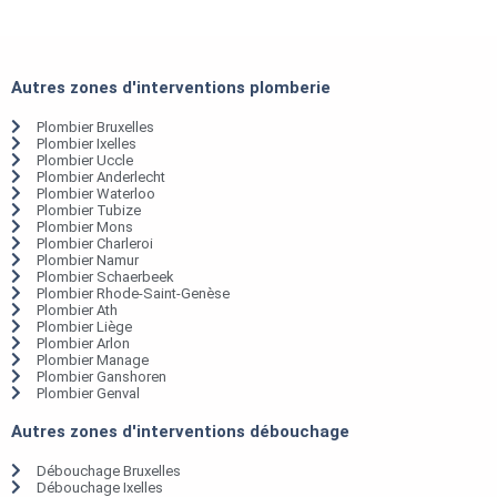
Autres zones d'interventions plomberie
Plombier Bruxelles
Plombier Ixelles
Plombier Uccle
Plombier Anderlecht
Plombier Waterloo
Plombier Tubize
Plombier Mons
Plombier Charleroi
Plombier Namur
Plombier Schaerbeek
Plombier Rhode-Saint-Genèse
Plombier Ath
Plombier Liège
Plombier Arlon
Plombier Manage
Plombier Ganshoren
Plombier Genval
Autres zones d'interventions débouchage
Débouchage Bruxelles
Débouchage Ixelles