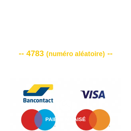
VOTRE CODE DE REMISE -10%
-- 4783
--
(
numéro aléatoire
)
PAIEMENT AISÉ