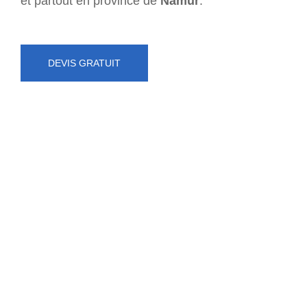
et partout en province de
Namur
.
DEVIS GRATUIT
NUMÉRO D'URGENCE
0472 71 86 34