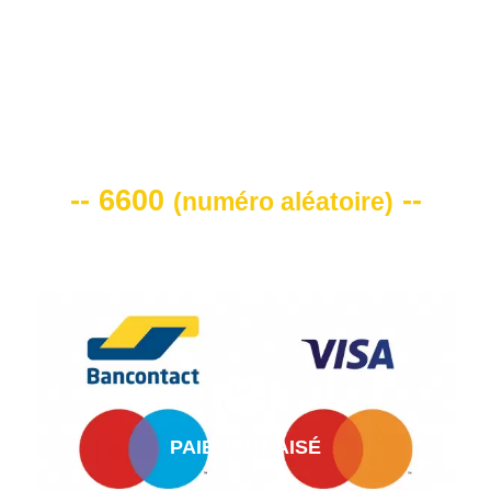
VOTRE CODE DE REMISE -10%
-- 6600
--
(
numéro aléatoire
)
PAIEMENT AISÉ