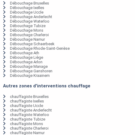
Débouchage Bruxelles
Débouchage Ixelles
Débouchage Uccle
Débouchage Anderlecht
Débouchage Waterloo
Débouchage Tubize
Débouchage Mons
Débouchage Charleroi
Débouchage Namur
Débouchage Schaerbeek
Débouchage Rhode-Saint-Genèse
Débouchage Ath
Débouchage Liège
Débouchage Arlon
Débouchage Manage
Débouchage Ganshoren
Débouchage Kraainem
Autres zones d'interventions chauffage
chauffagiste Bruxelles
chauffagiste Ixelles
chauffagiste Uccle
chauffagiste Anderlecht
chauffagiste Waterloo
chauffagiste Tubize
chauffagiste Mons
chauffagiste Charleroi
chauffagiste Namur