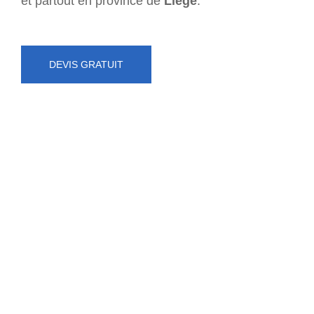
et partout en province de
Liège
.
DEVIS GRATUIT
NUMÉRO D'URGENCE
0472 71 86 34