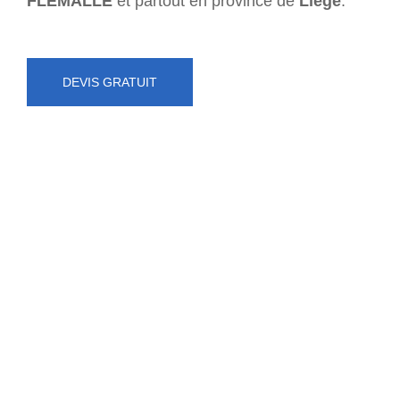
FLÉMALLE
et partout en province de
Liège
.
DEVIS GRATUIT
NUMÉRO D'URGENCE
0472 71 86 34