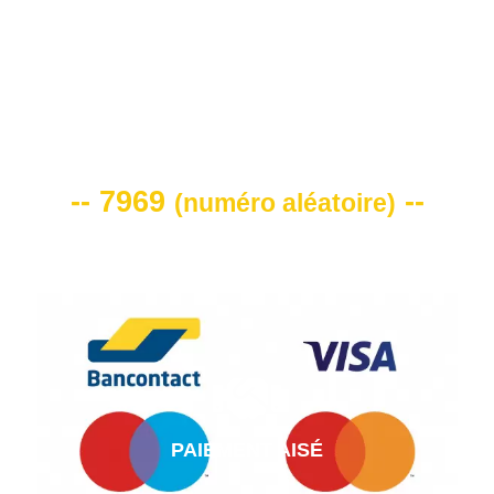
VOTRE CODE DE REMISE -10%
-- 7969
--
(
numéro aléatoire
)
PAIEMENT AISÉ