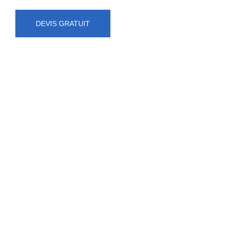
DEVIS GRATUIT
NUMÉRO D'URGENCE
0472 71 86 34