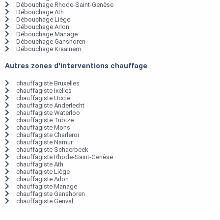
Débouchage Rhode-Saint-Genèse
Débouchage Ath
Débouchage Liège
Débouchage Arlon
Débouchage Manage
Débouchage Ganshoren
Débouchage Kraainem
Autres zones d'interventions chauffage
chauffagiste Bruxelles
chauffagiste Ixelles
chauffagiste Uccle
chauffagiste Anderlecht
chauffagiste Waterloo
chauffagiste Tubize
chauffagiste Mons
chauffagiste Charleroi
chauffagiste Namur
chauffagiste Schaerbeek
chauffagiste Rhode-Saint-Genèse
chauffagiste Ath
chauffagiste Liège
chauffagiste Arlon
chauffagiste Manage
chauffagiste Ganshoren
chauffagiste Genval