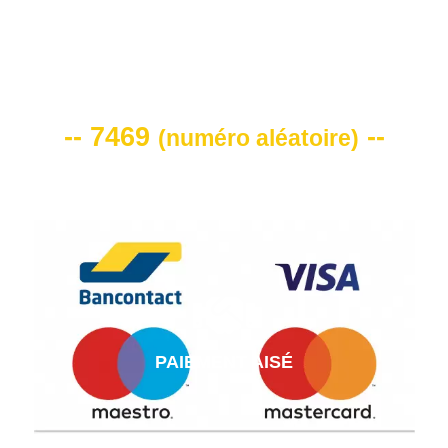
VOTRE CODE DE REMISE -10%
-- 7469
--
(
numéro aléatoire
)
PAIEMENT AISÉ