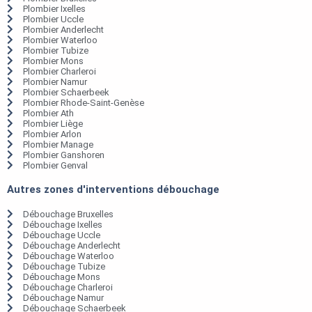
Plombier Ixelles
Plombier Uccle
Plombier Anderlecht
Plombier Waterloo
Plombier Tubize
Plombier Mons
Plombier Charleroi
Plombier Namur
Plombier Schaerbeek
Plombier Rhode-Saint-Genèse
Plombier Ath
Plombier Liège
Plombier Arlon
Plombier Manage
Plombier Ganshoren
Plombier Genval
Autres zones d'interventions débouchage
Débouchage Bruxelles
Débouchage Ixelles
Débouchage Uccle
Débouchage Anderlecht
Débouchage Waterloo
Débouchage Tubize
Débouchage Mons
Débouchage Charleroi
Débouchage Namur
Débouchage Schaerbeek