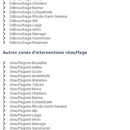
Débouchage Charleroi
Débouchage Namur
Débouchage Schaerbeek
Débouchage Rhode-Saint-Genèse
Débouchage Ath
Débouchage Liège
Débouchage Arlon
Débouchage Manage
Débouchage Ganshoren
Débouchage Kraainem
Autres zones d'interventions chauffage
chauffagiste Bruxelles
chauffagiste Ixelles
chauffagiste Uccle
chauffagiste Anderlecht
chauffagiste Waterloo
chauffagiste Tubize
chauffagiste Mons
chauffagiste Charleroi
chauffagiste Namur
chauffagiste Schaerbeek
chauffagiste Rhode-Saint-Genèse
chauffagiste Ath
chauffagiste Liège
chauffagiste Arlon
chauffagiste Manage
chauffagiste Ganshoren