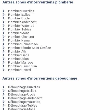
Autres zones d'interventions plomberie
Plombier Bruxelles
Plombier Ixelles
Plombier Uccle
Plombier Anderlecht
Plombier Waterloo
Plombier Tubize
Plombier Mons
Plombier Charleroi
Plombier Namur
Plombier Schaerbeek
Plombier Rhode-Saint-Genèse
Plombier Ath
Plombier Liège
Plombier Arlon
Plombier Manage
Plombier Ganshoren
Plombier Genval
Autres zones d'interventions débouchage
Débouchage Bruxelles
Débouchage Ixelles
Débouchage Uccle
Débouchage Anderlecht
Débouchage Waterloo
Débouchage Tubize
Débouchage Mons