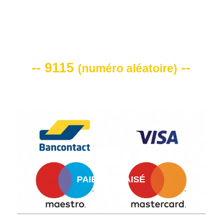
VOTRE CODE DE REMISE -10%
-- 9115
--
(
numéro aléatoire
)
PAIEMENT AISÉ