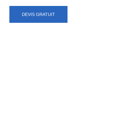
DEVIS GRATUIT
NUMÉRO D'URGENCE
0472 71 86 34