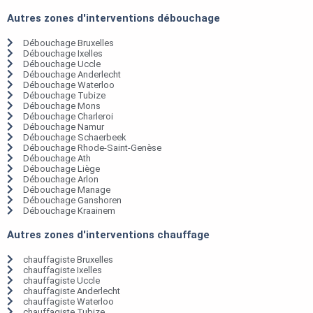
Autres zones d'interventions débouchage
Débouchage Bruxelles
Débouchage Ixelles
Débouchage Uccle
Débouchage Anderlecht
Débouchage Waterloo
Débouchage Tubize
Débouchage Mons
Débouchage Charleroi
Débouchage Namur
Débouchage Schaerbeek
Débouchage Rhode-Saint-Genèse
Débouchage Ath
Débouchage Liège
Débouchage Arlon
Débouchage Manage
Débouchage Ganshoren
Débouchage Kraainem
Autres zones d'interventions chauffage
chauffagiste Bruxelles
chauffagiste Ixelles
chauffagiste Uccle
chauffagiste Anderlecht
chauffagiste Waterloo
chauffagiste Tubize