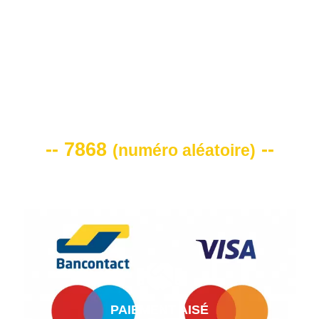
VOTRE CODE DE REMISE -10%
-- 7868
--
(
numéro aléatoire
)
PAIEMENT AISÉ