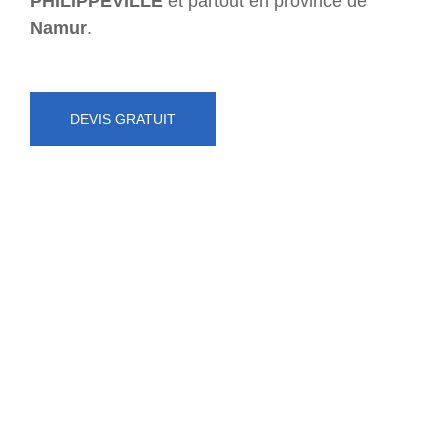
PHILIPPEVILLE
et partout en province de
Namur
.
DEVIS GRATUIT
NUMÉRO D'URGENCE
0472 71 86 34