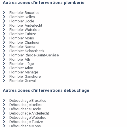
Autres zones d'interventions plomberie
Plombier Bruxelles
Plombier Ixelles
Plombier Uccle
Plombier Anderlecht
Plombier Waterloo
Plombier Tubize
Plombier Mons
Plombier Charleroi
Plombier Namur
Plombier Schaerbeek
Plombier Rhode-Saint-Genèse
Plombier Ath
Plombier Liège
Plombier Arlon
Plombier Manage
Plombier Ganshoren
Plombier Genval
Autres zones d'interventions débouchage
Débouchage Bruxelles
Débouchage Ixelles
Débouchage Uccle
Débouchage Anderlecht
Débouchage Waterloo
Débouchage Tubize
Débouchage Mons