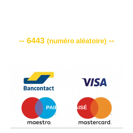
VOTRE CODE DE REMISE -10%
-- 6443
--
(
numéro aléatoire
)
PAIEMENT AISÉ