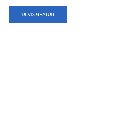
DEVIS GRATUIT
NUMÉRO D'URGENCE
0472 71 86 34