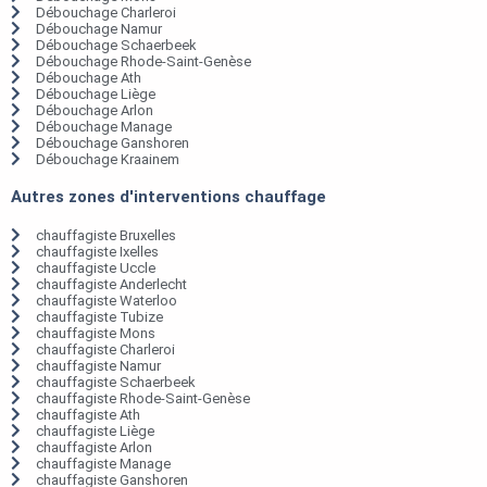
Débouchage Charleroi
Débouchage Namur
Débouchage Schaerbeek
Débouchage Rhode-Saint-Genèse
Débouchage Ath
Débouchage Liège
Débouchage Arlon
Débouchage Manage
Débouchage Ganshoren
Débouchage Kraainem
Autres zones d'interventions chauffage
chauffagiste Bruxelles
chauffagiste Ixelles
chauffagiste Uccle
chauffagiste Anderlecht
chauffagiste Waterloo
chauffagiste Tubize
chauffagiste Mons
chauffagiste Charleroi
chauffagiste Namur
chauffagiste Schaerbeek
chauffagiste Rhode-Saint-Genèse
chauffagiste Ath
chauffagiste Liège
chauffagiste Arlon
chauffagiste Manage
chauffagiste Ganshoren