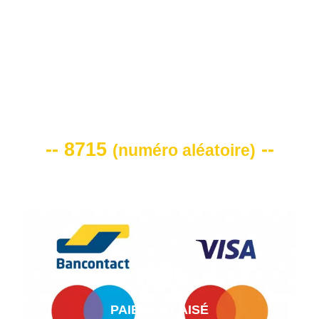
VOTRE CODE DE REMISE -10%
-- 8715
--
(
numéro aléatoire
)
PAIEMENT AISÉ