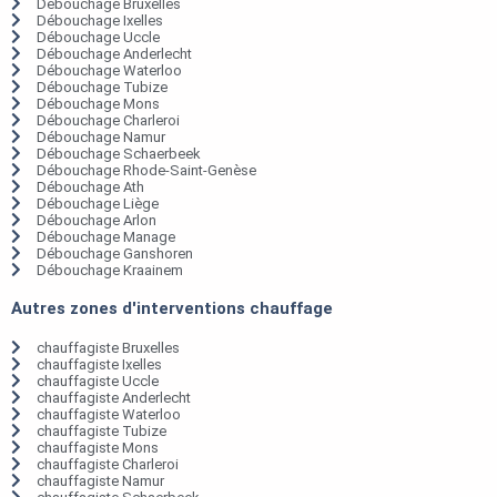
Débouchage Bruxelles
Débouchage Ixelles
Débouchage Uccle
Débouchage Anderlecht
Débouchage Waterloo
Débouchage Tubize
Débouchage Mons
Débouchage Charleroi
Débouchage Namur
Débouchage Schaerbeek
Débouchage Rhode-Saint-Genèse
Débouchage Ath
Débouchage Liège
Débouchage Arlon
Débouchage Manage
Débouchage Ganshoren
Débouchage Kraainem
Autres zones d'interventions chauffage
chauffagiste Bruxelles
chauffagiste Ixelles
chauffagiste Uccle
chauffagiste Anderlecht
chauffagiste Waterloo
chauffagiste Tubize
chauffagiste Mons
chauffagiste Charleroi
chauffagiste Namur