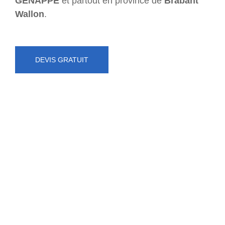
GENAPPE
et partout en province de
Brabant
Wallon
.
DEVIS GRATUIT
NUMÉRO D'URGENCE
0472 71 86 34