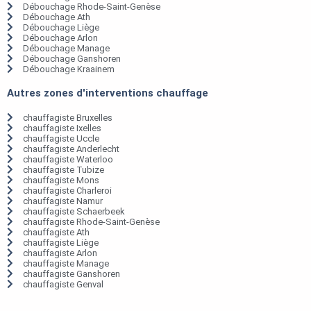
Débouchage Rhode-Saint-Genèse
Débouchage Ath
Débouchage Liège
Débouchage Arlon
Débouchage Manage
Débouchage Ganshoren
Débouchage Kraainem
Autres zones d'interventions chauffage
chauffagiste Bruxelles
chauffagiste Ixelles
chauffagiste Uccle
chauffagiste Anderlecht
chauffagiste Waterloo
chauffagiste Tubize
chauffagiste Mons
chauffagiste Charleroi
chauffagiste Namur
chauffagiste Schaerbeek
chauffagiste Rhode-Saint-Genèse
chauffagiste Ath
chauffagiste Liège
chauffagiste Arlon
chauffagiste Manage
chauffagiste Ganshoren
chauffagiste Genval