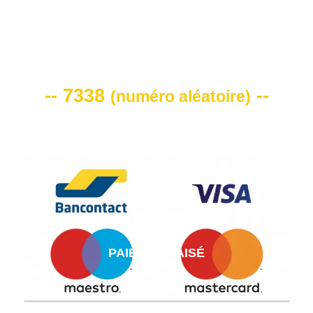
VOTRE CODE DE REMISE -10%
-- 7338
--
(
numéro aléatoire
)
PAIEMENT AISÉ