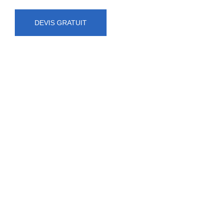
DEVIS GRATUIT
NUMÉRO D'URGENCE
0472 71 86 34