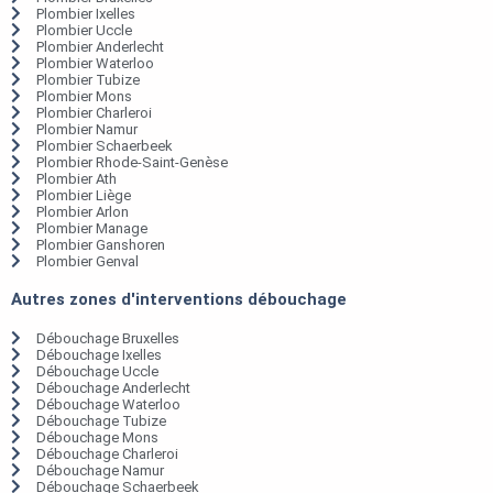
Plombier Ixelles
Plombier Uccle
Plombier Anderlecht
Plombier Waterloo
Plombier Tubize
Plombier Mons
Plombier Charleroi
Plombier Namur
Plombier Schaerbeek
Plombier Rhode-Saint-Genèse
Plombier Ath
Plombier Liège
Plombier Arlon
Plombier Manage
Plombier Ganshoren
Plombier Genval
Autres zones d'interventions débouchage
Débouchage Bruxelles
Débouchage Ixelles
Débouchage Uccle
Débouchage Anderlecht
Débouchage Waterloo
Débouchage Tubize
Débouchage Mons
Débouchage Charleroi
Débouchage Namur
Débouchage Schaerbeek