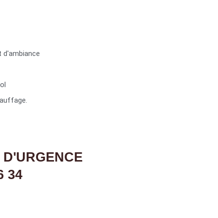
t d'ambiance
ol
auffage.
 D'URGENCE
6 34