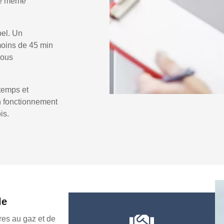
 le même
pel. Un
oins de 45 min
vous
temps et
un fonctionnement
is.
le
es au gaz et de