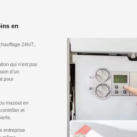
oins en
chauffage 24h/7,
ion qui n'est pas
soin d’un
at pour
 ou mazout en
 contrôler et
ierle.
e entreprise