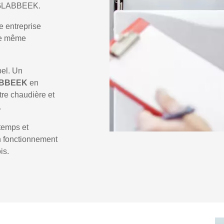
e GLABBEEK.
e entreprise
 le même
pel. Un
ABBEEK
en
tre chaudière et
.
temps et
un fonctionnement
is.