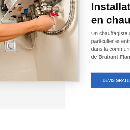
Installa
en chau
Un chauffagiste 
particulier et e
dans la commun
de
Brabant Fla
DEVIS GRATU