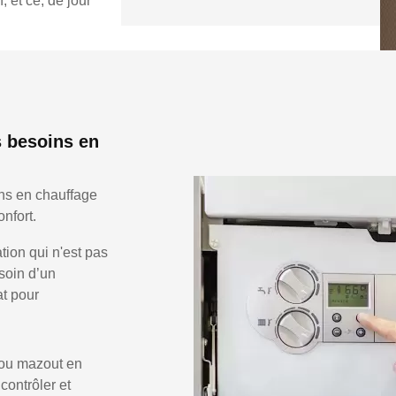
 et ce, de jour
 besoins en
ns en chauffage
nfort.
ion qui n'est pas
soin d’un
at pour
 ou mazout en
 contrôler et