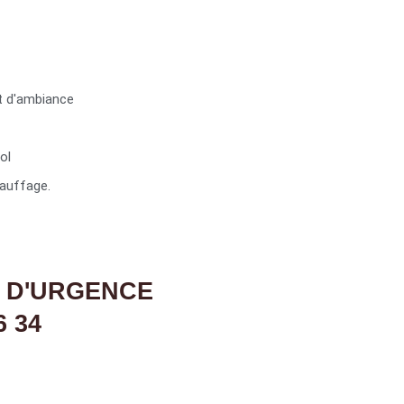
t d'ambiance
ol
auffage.
 D'URGENCE
6 34