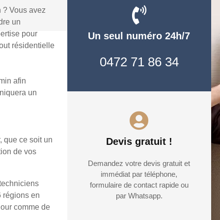
n ? Vous avez
dre un
ertise pour
Un seul numéro 24h/7
ut résidentielle
0472 71 86 34
min afin
uniquera un
, que ce soit un
Devis gratuit !
tion de vos
Demandez votre devis gratuit et
immédiat par téléphone,
 techniciens
formulaire de contact rapide ou
6 régions en
par Whatsapp.
e jour comme de