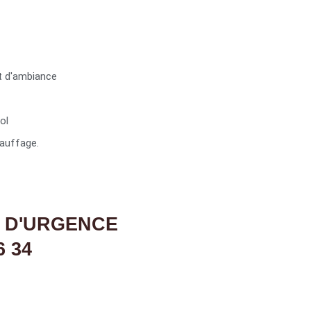
t d'ambiance
ol
auffage.
 D'URGENCE
6 34