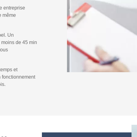
e entreprise
 le même
pel. Un
 moins de 45 min
vous
temps et
un fonctionnement
is.