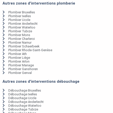
Autres zones d'interventions plomberie
Plombier Bruxelles
Plombier Ixelles
Plombier Uccle
Plombier Anderlecht
Plombier Waterloo
Plombier Tubize
Plombier Mons
Plombier Charleroi
Plombier Namur
Plombier Schaerbeek
Plombier Rhode-Saint-Genèse
Plombier Ath
Plombier Liège
Plombier Arlon
Plombier Manage
Plombier Ganshoren
Plombier Genval
Autres zones d'interventions débouchage
Débouchage Bruxelles
Débouchage Ixelles
Débouchage Uccle
Débouchage Anderlecht
Débouchage Waterloo
Débouchage Tubize