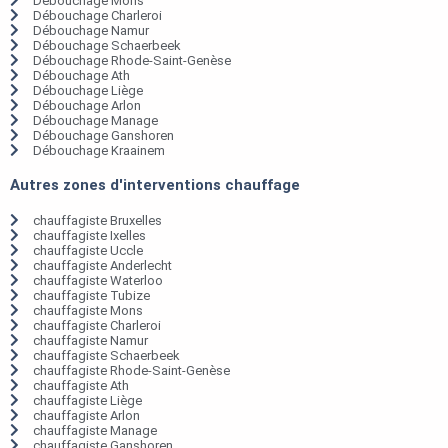
Débouchage Mons
Débouchage Charleroi
Débouchage Namur
Débouchage Schaerbeek
Débouchage Rhode-Saint-Genèse
Débouchage Ath
Débouchage Liège
Débouchage Arlon
Débouchage Manage
Débouchage Ganshoren
Débouchage Kraainem
Autres zones d'interventions chauffage
chauffagiste Bruxelles
chauffagiste Ixelles
chauffagiste Uccle
chauffagiste Anderlecht
chauffagiste Waterloo
chauffagiste Tubize
chauffagiste Mons
chauffagiste Charleroi
chauffagiste Namur
chauffagiste Schaerbeek
chauffagiste Rhode-Saint-Genèse
chauffagiste Ath
chauffagiste Liège
chauffagiste Arlon
chauffagiste Manage
chauffagiste Ganshoren