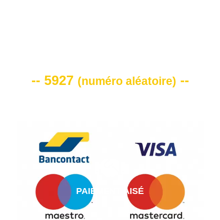
VOTRE CODE DE REMISE -10%
-- 5927
--
(
numéro aléatoire
)
PAIEMENT AISÉ