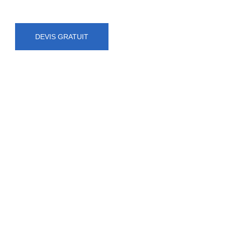
DEVIS GRATUIT
NUMÉRO D'URGENCE
0472 71 86 34