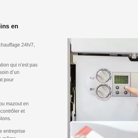
ins en
chauffage 24h/7,
ion qui n'est pas
soin d’un
at pour
 ou mazout en
 contrôler et
Glons.
e entreprise