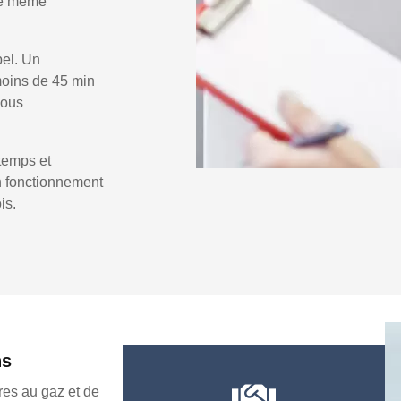
 le même
pel. Un
oins de 45 min
vous
temps et
un fonctionnement
is.
ns
es au gaz et de