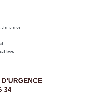
t d'ambiance
ol
auffage.
 D'URGENCE
6 34