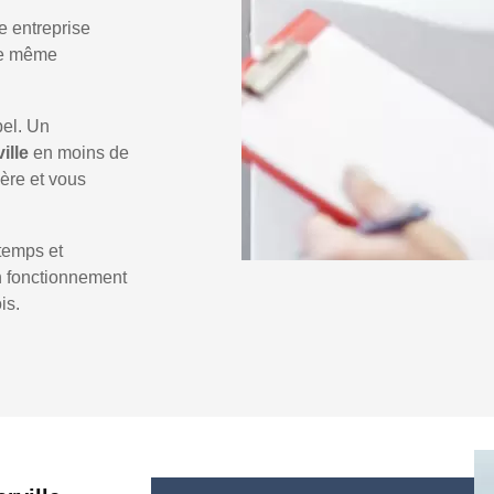
e entreprise
 le même
pel. Un
ille
en moins de
ière et vous
temps et
un fonctionnement
is.