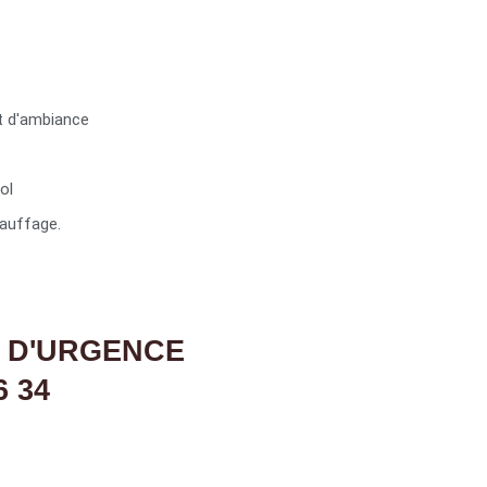
t d'ambiance
ol
auffage.
 D'URGENCE
6 34