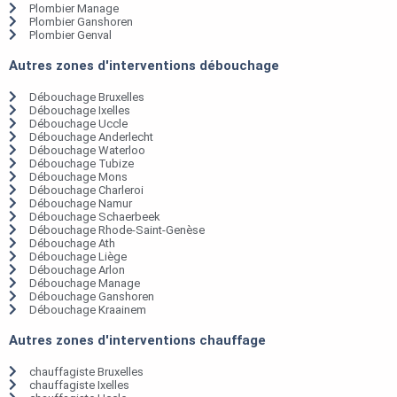
Plombier Manage
Plombier Ganshoren
Plombier Genval
Autres zones d'interventions débouchage
Débouchage Bruxelles
Débouchage Ixelles
Débouchage Uccle
Débouchage Anderlecht
Débouchage Waterloo
Débouchage Tubize
Débouchage Mons
Débouchage Charleroi
Débouchage Namur
Débouchage Schaerbeek
Débouchage Rhode-Saint-Genèse
Débouchage Ath
Débouchage Liège
Débouchage Arlon
Débouchage Manage
Débouchage Ganshoren
Débouchage Kraainem
Autres zones d'interventions chauffage
chauffagiste Bruxelles
chauffagiste Ixelles