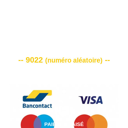
VOTRE CODE DE REMISE -10%
-- 9022
--
(
numéro aléatoire
)
PAIEMENT AISÉ