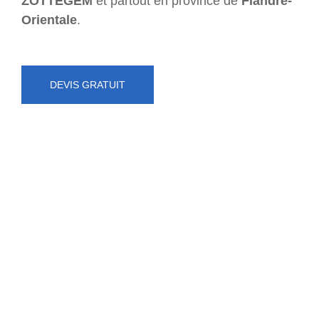
ZOTTEGEM
et partout en province de
Flandre-
Orientale
.
DEVIS GRATUIT
NUMÉRO D'URGENCE
0472 71 86 34